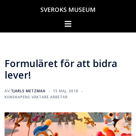
Hoppa
SVEROKS MUSEUM
till
innehåll
Slå
på/av
meny
Formuläret för att bidra
lever!
AV
TJARLS METZMAA
15 MAJ, 2018
KUNSKAPENS VÄKTARE ARBETAR