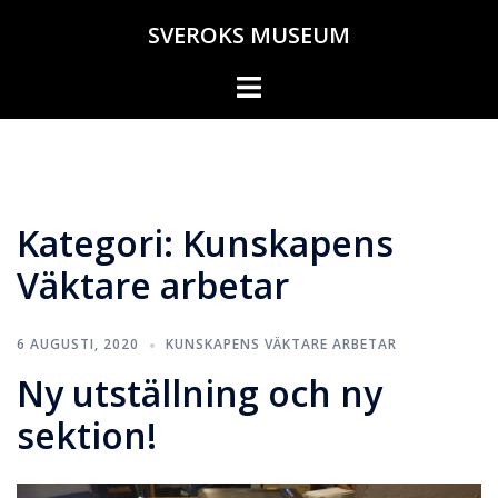
Hoppa
SVEROKS MUSEUM
till
innehåll
Slå
på/av
meny
Kategori:
Kunskapens
Väktare arbetar
6 AUGUSTI, 2020
KUNSKAPENS VÄKTARE ARBETAR
Ny utställning och ny
sektion!