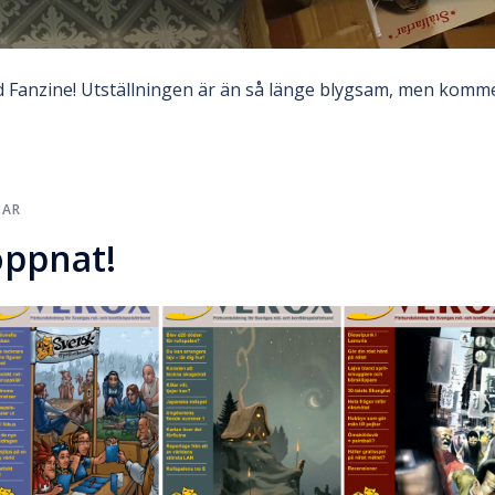
d Fanzine! Utställningen är än så länge blygsam, men komm
TAR
öppnat!