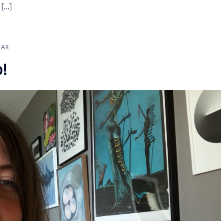
 […]
TAR
!