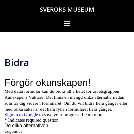
Hoppa
SVEROKS MUSEUM
till
innehåll
Slå
på/av
meny
Bidra