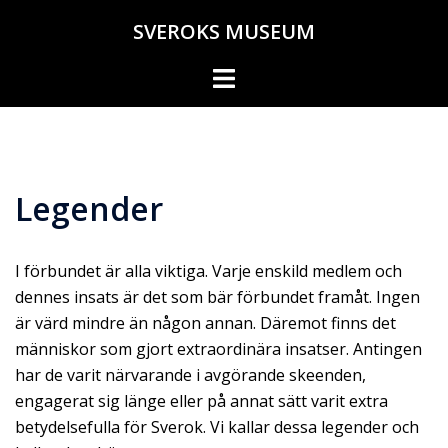
Hoppa
SVEROKS MUSEUM
till
innehåll
Slå
på/av
meny
Legender
I förbundet är alla viktiga. Varje enskild medlem och
dennes insats är det som bär förbundet framåt. Ingen
är värd mindre än någon annan. Däremot finns det
människor som gjort extraordinära insatser. Antingen
har de varit närvarande i avgörande skeenden,
engagerat sig länge eller på annat sätt varit extra
betydelsefulla för Sverok. Vi kallar dessa legender och